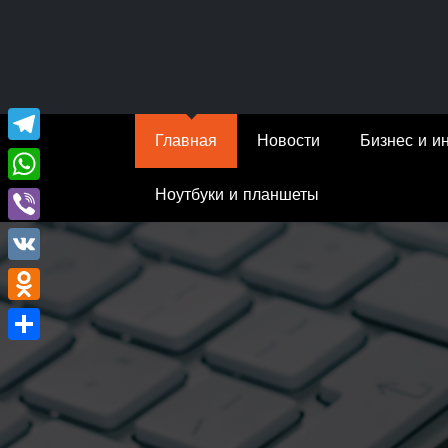
Перейти
к
содержимому
Главная
Новости
Бизнес и и
Telegram
Ноутбуки и планшеты
WhatsApp
Viber
VK
Odnoklassniki
Отправить