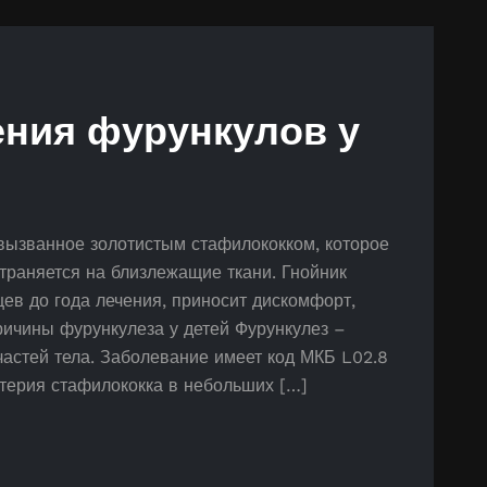
ния фурункулов у
 вызванное золотистым стафилококком, которое
траняется на близлежащие ткани. Гнойник
цев до года лечения, приносит дискомфорт,
ричины фурункулеза у детей Фурункулез –
астей тела. Заболевание имеет код МКБ L02.8
ктерия стафилококка в небольших […]