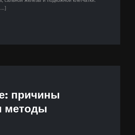
, сальной железы и подкожной клетчатки.
[…]
е: причины
и методы