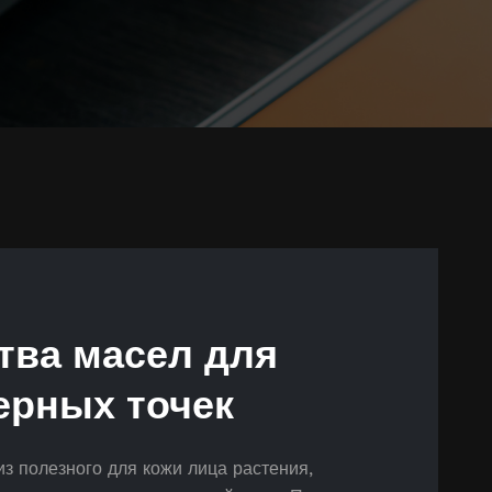
тва масел для
ерных точек
из полезного для кожи лица растения,