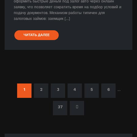
оформить быстрые деньги под залог авто через онлайн
заявку, что позволяет сократить время на подбор условий и
подачу документов. Механизм работы типичен для
залоговых займов: заемщик […]
ЧИТАТЬ ДАЛЕЕ
Пагинация
1
2
3
4
5
6
…
записей
37