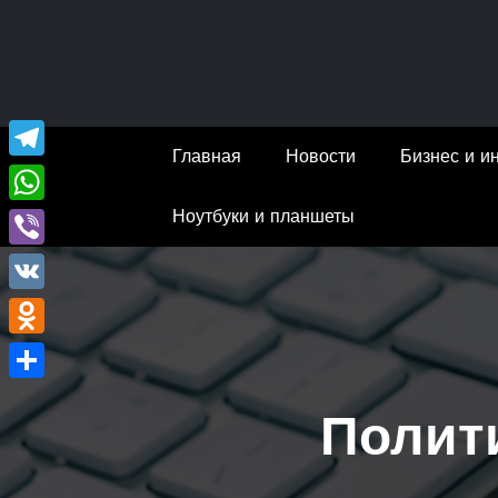
Перейти
к
содержимому
Главная
Новости
Бизнес и и
Telegram
Ноутбуки и планшеты
WhatsApp
Viber
VK
Odnoklassniki
Отправить
Полит