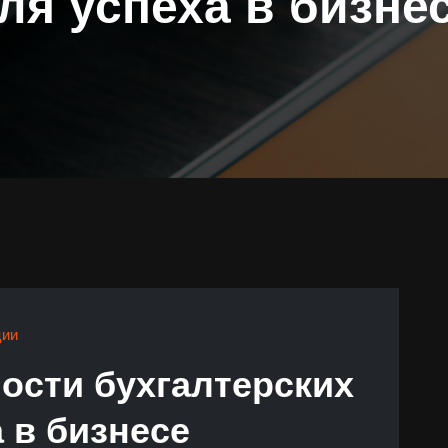
ля успеха в бизне
ции
ости бухгалтерских
а в бизнесе