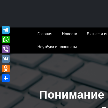
Перейти
к
содержимому
Главная
Новости
Бизнес и и
Telegram
Ноутбуки и планшеты
WhatsApp
Viber
VK
Odnoklassniki
Отправить
Понимание 