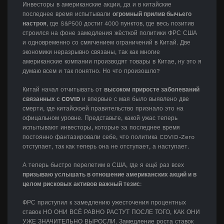
Инвесторы в американские акции, да и в китайские
последнее время испытывали
огромный прилив бычьего
настроя
, где S&P500 достиг 4000 пунктов, где весь позитив
строился на фоне замедления жёсткой политики ФРС США
и одновременно со смягчением ограничений в Китай. Две
экономики неразрывно связаны, так как многие
американские компании производят товары в Китае, ну это я
думаю всем и так понятно. Но что произошло?
Китай начал отчитывать от
высоком приросте заболеваний
связанных с COVID
и впервые с мая было выявлено две
смерти, где китайскоей правительство признало это на
офицальном уровне. Представьте, какой ужас теперь
испытывают инвесторы, которые за последнее время
постоянно фантазировали себе, что политика COVID-Zero
отступает, так как теперь она не отступает, а наступает.
А теперь быстро перелетим в США, где я ещё раз всех
призываю услышать в отношение американских акций и в
целом рисковых активов важный тезис
:
ФРС приступил к замедлению ужесточения процентных
ставок НО ОНИ ВСЁ РАВНО РАСТУТ ПОСЛЕ ТОГО, КАК ОНИ
УЖЕ ЗНАЧИТЕЛЬНО ВЫРОСЛИ. Замедление роста ставок