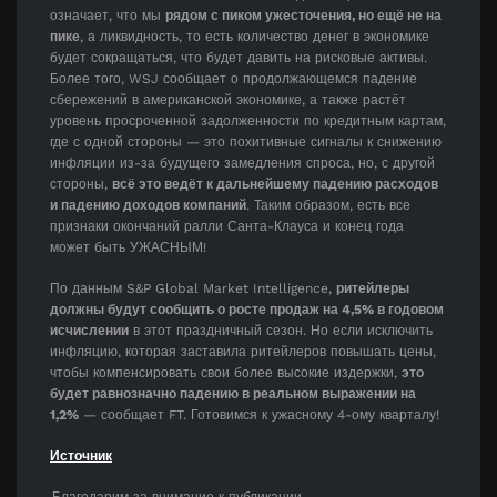
означает, что мы
рядом с пиком ужесточения, но ещё не на
пике
, а ликвидность, то есть количество денег в экономике
будет сокращаться, что будет давить на рисковые активы.
Более того, WSJ сообщает о продолжающемся падение
сбережений в американской экономике, а также растёт
уровень просроченной задолженности по кредитным картам,
где с одной стороны — это похитивные сигналы к снижению
инфляции из-за будущего замедления спроса, но, с другой
стороны,
всё это ведёт к дальнейшему падению расходов
и падению доходов компаний
. Таким образом, есть все
признаки окончаний ралли Санта-Клауса и конец года
может быть УЖАСНЫМ!
По данным S&P Global Market Intelligence,
ритейлеры
должны будут сообщить о росте продаж на 4,5% в годовом
исчислении
в этот праздничный сезон. Но если исключить
инфляцию, которая заставила ритейлеров повышать цены,
чтобы компенсировать свои более высокие издержки,
это
будет равнозначно падению в реальном выражении на
1,2%
— сообщает FT. Готовимся к ужасному 4-ому кварталу!
Источник
Благодарим за внимание к публикации