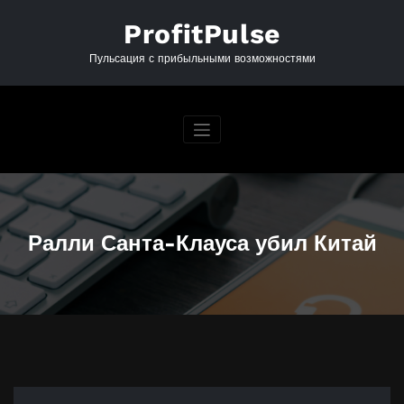
Перейти
к
ProfitPulse
содержимому
Пульсация с прибыльными возможностями
Ралли Санта-Клауса убил Китай