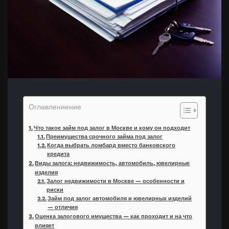
Оглавлениение
Что такое займ под залог в Москве и кому он подходит
Преимущества срочного займа под залог
Когда выбрать ломбард вместо банковского
кредита
Виды залога: недвижимость, автомобиль, ювелирные
изделия
Залог недвижимости в Москве — особенности и
риски
Займ под залог автомобиля и ювелирных изделий
— отличия
Оценка залогового имущества — как проходит и на что
влияет