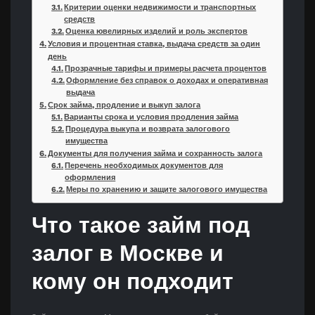
Критерии оценки недвижимости и транспортных
средств
Оценка ювелирных изделий и роль экспертов
Условия и процентная ставка, выдача средств за один
день
Прозрачные тарифы и примеры расчета процентов
Оформление без справок о доходах и оперативная
выдача
Срок займа, продление и выкуп залога
Варианты срока и условия продления займа
Процедура выкупа и возврата залогового
имущества
Документы для получения займа и сохранность залога
Перечень необходимых документов для
оформления
Меры по хранению и защите залогового имущества
Что такое займ под
залог в Москве и
кому он подходит