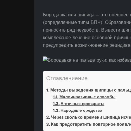
Бородавка или шипица – это внешнее 
(определенные типы ВПЧ). Образовани
приносить ряд неудобств. Вывести шип
комплексное лечение основной причин
предупредить возникновение рецидива 
Оглавлениение
Методы выведения шипицы с пальц
Малоинвазивные способы
Аптечные препараты
Народные средства
Через сколько времени шипица исче
Как предотвратить повторное появл