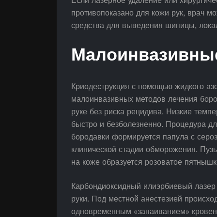
Если лазерное удаление или хирургиче
противопоказано для кожи рук, врач 
средства для выведения шипицы, лока
Малоинвазивны
Криодеструкция с помощью жидкого аз
малоинвазивных методов лечения боро
руке без риска рецидива. Низкие темп
быстро и безболезненно. Процедура дл
бородавки формируется папула с сероз
клинической стадии обморожения. Пузы
на коже образуется розоватое пятнышк
Карбондиоксидный илиэрбиевый лазер 
руки. Под местной анестезией происхо
одновременным «запаиванием» кровено