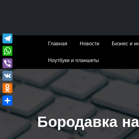
Перейти
к
содержимому
Главная
Новости
Бизнес и и
Telegram
Ноутбуки и планшеты
WhatsApp
Viber
VK
Odnoklassniki
Отправить
Бородавка на