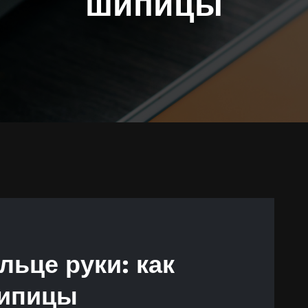
шипицы
льце руки: как
шипицы