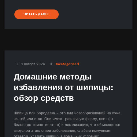
ЧИТАТЬ ДАЛЕЕ
1 ноября 2024
Uncategorised
Домашние методы
избавления от шипицы:
обзор средств
Шипица или бородавка – это вид новообразований на коже
кистей или стоп. Они имеют различную форму, цвет (от
белого до темно-желтого) и локализацию, что объясняется
вирусной этиологией заболевания, слабым иммунным
ответом. Удалить шипицу в домашних условиях