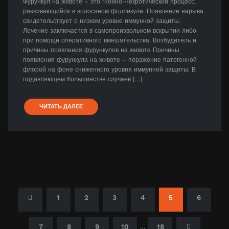
Фурункул на животе – это гнойно-некротический процесс,
развивающийся в волосяном фолликуле. Появление нарыва
свидетельствует о низком уровне иммунной защиты.
Лечение заключается в самопроизвольном вскрытии либо
при помощи оперативного вмешательства. Возбудитель и
причины появления фурункулов на животе Причины
появления фурункула на животе – поражение патогенной
флорой на фоне сниженного уровня иммунной защиты. В
подавляющем большинстве случаев […]
ЧИТАТЬ ДАЛЕЕ
Пагинация
1
2
3
4
5
6
записей
7
8
9
10
18
…