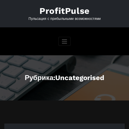
Перейти
к
ProfitPulse
содержимому
Пульсация с прибыльными возможностями
Рубрика:Uncategorised