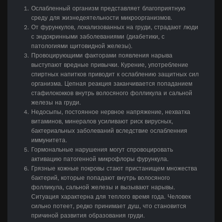
Ослабленный организм представляет благоприятную
среду для жизнедеятельности микроорганизмов.
От фурункулов, локализованных на груди, страдают люди
с эндокринными заболеваниями (диабетики, с
патологиями щитовидной железы).
Провоцирующими факторами появления нарыва
выступают вредные привычки. Курение, употребление
спиртных напитков приводит к ослаблению защитных сил
организма. Цепная реакция заканчивается попаданием
стафилококков внутрь волосяного фолликула и сальной
железы на груди.
Недосыпы, постоянное нервное напряжение, нехватка
витаминов, минералов усиливают риск вирусных,
бактериальных заболеваний вследствие ослабленния
иммунитета.
Гормональные нарушения могут спровоцировать
активацию патогенной микрофлоры фурункула.
Грязные кожные покровы стают пристанищем множества
бактерий, которые попадают внутрь волосяного
фолликула, сальной железы и вызывают нарывы.
Ситуация характерна для теплого время года. Человек
сильно потеет, редко принимает душ, что становится
причиной развития образования груди.