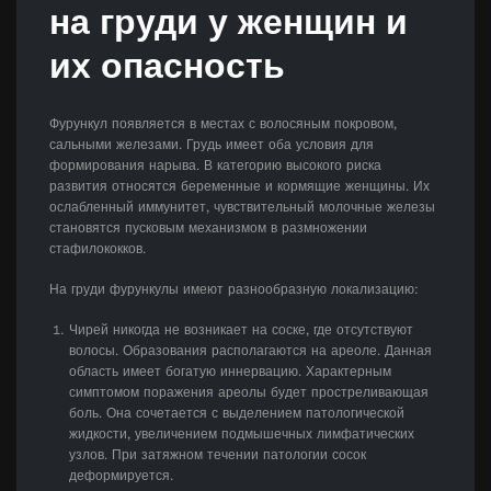
на груди у женщин и
их опасность
Фурункул появляется в местах с волосяным покровом,
сальными железами. Грудь имеет оба условия для
формирования нарыва. В категорию высокого риска
развития относятся беременные и кормящие женщины. Их
ослабленный иммунитет, чувствительный молочные железы
становятся пусковым механизмом в размножении
стафилококков.
На груди фурункулы имеют разнообразную локализацию:
Чирей никогда не возникает на соске, где отсутствуют
волосы. Образования располагаются на ареоле. Данная
область имеет богатую иннервацию. Характерным
симптомом поражения ареолы будет простреливающая
боль. Она сочетается с выделением патологической
жидкости, увеличением подмышечных лимфатических
узлов. При затяжном течении патологии сосок
деформируется.