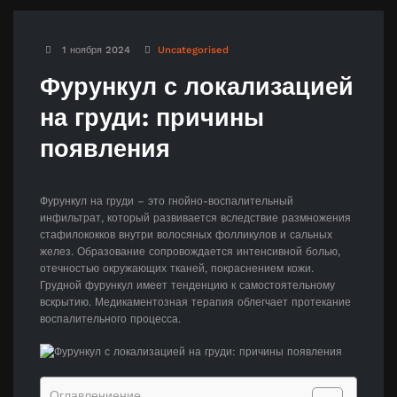
1 ноября 2024
Uncategorised
Фурункул с локализацией
на груди: причины
появления
Фурункул на груди – это гнойно-воспалительный
инфильтрат, который развивается вследствие размножения
стафилококков внутри волосяных фолликулов и сальных
желез. Образование сопровождается интенсивной болью,
отечностью окружающих тканей, покраснением кожи.
Грудной фурункул имеет тенденцию к самостоятельному
вскрытию. Медикаментозная терапия облегчает протекание
воспалительного процесса.
Оглавлениение