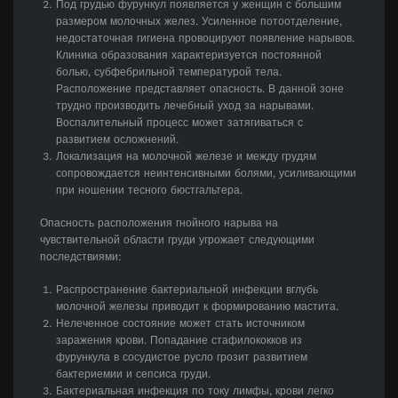
Под грудью фурункул появляется у женщин с большим
размером молочных желез. Усиленное потоотделение,
недостаточная гигиена провоцируют появление нарывов.
Клиника образования характеризуется постоянной
болью, субфебрильной температурой тела.
Расположение представляет опасность. В данной зоне
трудно производить лечебный уход за нарывами.
Воспалительный процесс может затягиваться с
развитием осложнений.
Локализация на молочной железе и между грудям
сопровождается неинтенсивными болями, усиливающими
при ношении тесного бюстгальтера.
Опасность расположения гнойного нарыва на
чувствительной области груди угрожает следующими
последствиями:
Распространение бактериальной инфекции вглубь
молочной железы приводит к формированию мастита.
Нелеченное состояние может стать источником
заражения крови. Попадание стафилококков из
фурункула в сосудистое русло грозит развитием
бактериемии и сепсиса груди.
Бактериальная инфекция по току лимфы, крови легко