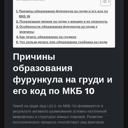
Причины образования фурункула на груди и его код по
МКБ 10
Локализация чириев на груди у женщин и их опасность
Особенности образования фурункула на груди у
мужчины
Как лечить образование на грудине
Что нельзя делать при образовании гнойника на груди
Причины
образования
фурункула на груди и
его код по МКБ 10
Чирей на груди (код L02.2. по МКБ-10) формируется в
результате активного размножения условно-патогенной
микрофлоры в структурах кожных покровов. Развитию
патологического процесса способствует ряд факторов: