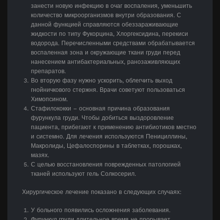
занести новую инфекцию в очаг воспаления, уменьшить
количество микроорганизмов внутри образования. С
данной функцией справляются обеззараживающие
жидкости по типу Фукорцина, Хлоргексидина, перекиси
водорода. Перечисленными средствами обрабатывается
воспаленная зона и окружающие ткани груди перед
нанесением антибактериальных, ранозаживляющих
препаратов.
Во вторую фазу нужно ускорить, облегчить выход
гнойничкового стержня. Врачи советуют пользоваться
Химопсином.
Стафилококки – основная причина образования
фурункула груди. Чтобы добиться выздоровление
пациента, прибегают к применению антибиотиков местно
и системно. Для лечения используются Пенициллины,
Макролиды, Цефалоспорины в таблетках, порошках,
мазях.
С целью восстановления поврежденных патологией
тканей используют гель Солкосерил.
Хирургическое лечение показано в следующих случаях:
У больного появились осложнения заболевания.
Фурункул груди длительное время не прорывает.