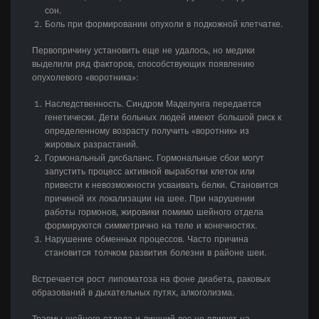
сон.
Боль при формировании опухоли в подкожной клетчатке.
Первопричину установить еще не удалось, но медики
выделили ряд факторов, способствующих появлению
опухолевого «воротника»:
Наследственность. Синдром Маделунга передается
генетически. Дети больных людей имеют большой риск к
определенному возрасту получить «воротник» из
жировых разрастаний.
Гормональный дисбаланс. Гормональные сбои могут
запустить процесс активной выработки клеток или
привести к невозможности усваивать белки. Становится
причиной их локализации на шее. При нарушении
работы гормонов, жировики помимо шейного отдела
формируются симметрично на теле и конечностях.
Нарушение обменных процессов. Часто причина
становится толчком развития болезни в районе шеи.
Встречается рост липоматоза на фоне диабета, раковых
образований в дыхательных путях, алкоголизма.
Травмы шейного отдела и лишний вес не влияют на