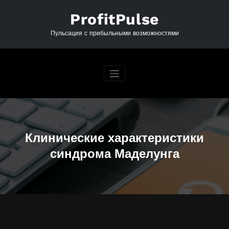
Перейти
к
ProfitPulse
содержимому
Пульсация с прибыльными возможностями
Клинические характеристики
синдрома Маделунга