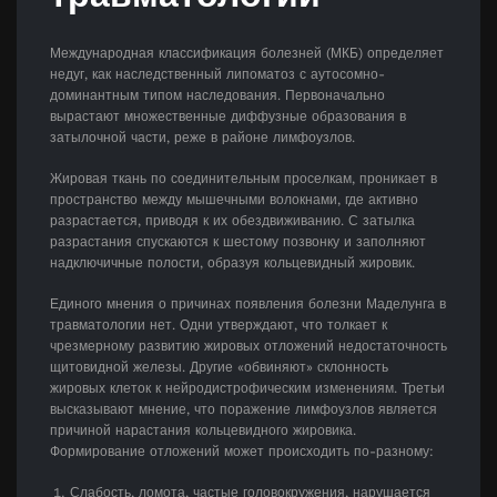
Международная классификация болезней (МКБ) определяет
недуг, как наследственный липоматоз с аутосомно-
доминантным типом наследования. Первоначально
вырастают множественные диффузные образования в
затылочной части, реже в районе лимфоузлов.
Жировая ткань по соединительным проселкам, проникает в
пространство между мышечными волокнами, где активно
разрастается, приводя к их обездвиживанию. С затылка
разрастания спускаются к шестому позвонку и заполняют
надключичные полости, образуя кольцевидный жировик.
Единого мнения о причинах появления болезни Маделунга в
травматологии нет. Одни утверждают, что толкает к
чрезмерному развитию жировых отложений недостаточность
щитовидной железы. Другие «обвиняют» склонность
жировых клеток к нейродистрофическим изменениям. Третьи
высказывают мнение, что поражение лимфоузлов является
причиной нарастания кольцевидного жировика.
Формирование отложений может происходить по-разному:
Слабость, ломота, частые головокружения, нарушается