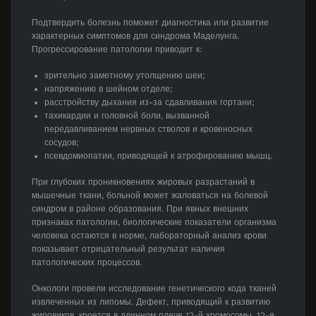
Подтвердить болезнь поможет диагностика или развитие
характерных симптомов для синдрома Маделунга.
Прогрессирование патологии приводит к:
зрительно заметному утолщению шеи;
напряжению в шейном отделе;
расстройству дыхания из-за сдавливания гортани;
тахикардии и головной боли, вызванной
передавливанием нервных стволов и кровеносных
сосудов;
псевдомиопатии, приводящей к атрофированию мышц.
При глубоких проникновениях жировых разрастаний в
мышечные ткани, больной может жаловаться на болевой
синдром в районе образования. При явных внешних
признаках патологии, биологические показатели организма
человека остаются в норме, лабораторный анализ крови
показывает отрицательный результат наличия
патологических процессов.
Онкологи провели исследование генетического кода тканей
извлеченных из липомы. Дефект, приводящий к развитию
жировиков, кроется в длинном плече 12-й хромосомы. 12-я