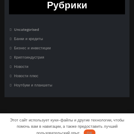
Рубрики
Uncategorised
Банки и кредиты
Бизнес и инвестиции
Криптоиндустрия
Новости
Новости плюс
Ноутбуки и планшеты
Этот сайт использует куки-файлы и другие технологии, чтобы
помочь вам в навигации, а также предоставить лучший
С гордостью созлано на
WordPress
| Тема:
CloudPress Dark
от
SpiceThemes
пользовательский опыт.
OK