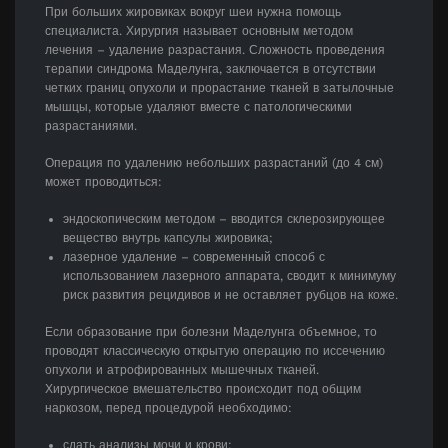
При больших жировиках вокруг шеи нужна помощь
специалиста. Хирургия называет основным методом
лечения – удаление разрастания. Сложность проведения
терапии синдрома Маделунга, заключается в отсутствии
четких границ опухоли и прорастание тканей в затылочные
мышцы, которые удаляют вместе с патологическими
разрастаниями.
Операция по удалению небольших разрастаний (до 4 см)
может проводиться:
эндоскопическим методом – вводится склерозирующее
вещество внутрь капсулы жировика;
лазерное удаление – современный способ с
использованием лазерного аппарата, сводит к минимуму
риск развития рецидивов и не оставляет рубцов на коже.
Если образование при болезни Маделунга объемное, то
проводят классическую открытую операцию по иссечению
опухоли и атрофированных мышечных тканей.
Хирургическое вмешательство происходит под общим
наркозом, перед процедурой необходимо:
сдать анализы мочи и крови;