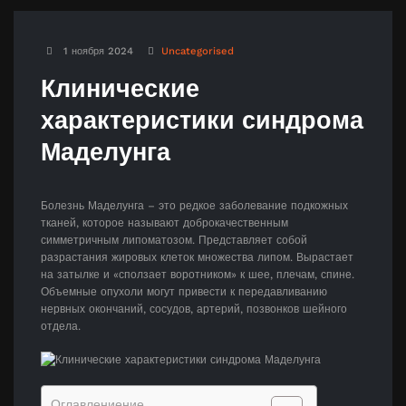
1 ноября 2024
Uncategorised
Клинические
характеристики синдрома
Маделунга
Болезнь Маделунга – это редкое заболевание подкожных
тканей, которое называют доброкачественным
симметричным липоматозом. Представляет собой
разрастания жировых клеток множества липом. Вырастает
на затылке и «сползает воротником» к шее, плечам, спине.
Объемные опухоли могут привести к передавливанию
нервных окончаний, сосудов, артерий, позвонков шейного
отдела.
Оглавлениение