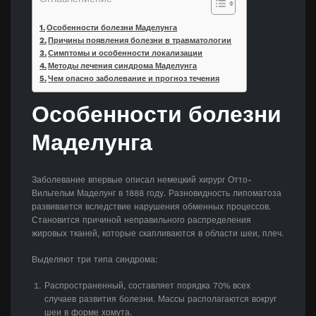
Особенности болезни Маделунга
Причины появления болезни в травматологии
Симптомы и особенности локализации
Методы лечения синдрома Маделунга
Чем опасно заболевание и прогноз течения
Особенности болезни
Маделунга
Заболевание впервые описал немецкий хирург Отто-
Вильгельм Маделунг в 1888 году. Разновидность липоматоза
развивается вследствие нарушения обменных процессов.
Становится причиной неправильного распределения
жировых тканей, которые скапливаются в области шеи, плеч.
Выделяют три типа синдрома:
Распространенный, составляет порядка 70% всех
случаев развития болезни. Массы располагаются вокруг
шеи в форме хомута.