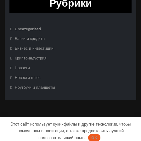
Рубрики
Uncategorised
Банки и кредиты
Бизнес и инвестиции
Криптоиндустрия
Новости
Новости плюс
Ноутбуки и планшеты
Этот сайт использует куки-файлы и другие технологии, чтобы
помочь вам в навигации, а также предоставить лучший
С гордостью созлано на
WordPress
| Тема:
CloudPress Dark
от
SpiceThemes
пользовательский опыт.
OK