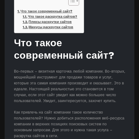
Что такое современный сайт?
Что такое раскрутка сайтов?
Плюсы раскрутки сайтов
Минусы раскрутки сайтов
Что такое
современный сайт?
Во-первых – визитная карточка любой компании. Во-вторых,
мощнейший инструмент для продажи товаров и услуг,
которые эта самая компания производит и оказывает. Это в
идеале. Настоящей реальностью это становится в том
случае, если этот сайт увидит как можно большее число
пользователей. Увидит, заинтересуется, захочет купить.
Как привлечь на сайт компании такое количество
пользователей? Нужно добиться расположения веб-ресурса
компании в верхних позициях поисковых систем по
основным запросам. Для этого и нужна такая услуга –
раскрутка сайтов в сети.