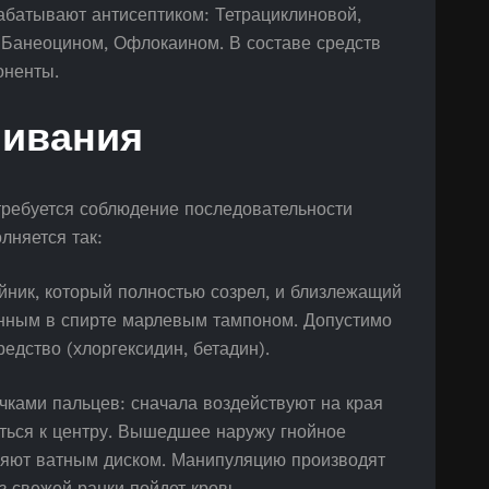
абатывают антисептиком: Тетрациклиновой,
Банеоцином, Офлокаином. В составе средств
оненты.
ливания
требуется соблюдение последовательности
лняется так:
йник, который полностью созрел, и близлежащий
нным в спирте марлевым тампоном. Допустимо
едство (хлоргексидин, бетадин).
ками пальцев: сначала воздействуют на края
ться к центру. Вышедшее наружу гнойное
яют ватным диском. Манипуляцию производят
из свежей ранки пойдет кровь.