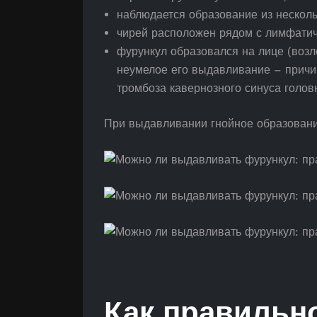
наблюдается образование из нескол
чирей расположен рядом с лимфатич
фурункул образовался на лице (возле
неумелое его выдавливание – причи
тромбоза кавернозного синуса головн
При выдавливании гнойное образовани
Как правильн