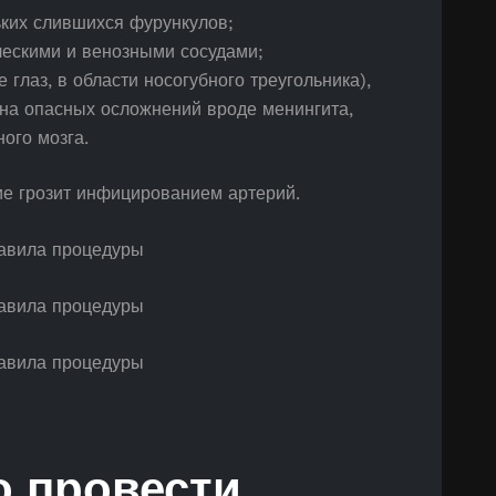
ьких слившихся фурункулов;
ескими и венозными сосудами;
 глаз, в области носогубного треугольника),
на опасных осложнений вроде менингита,
ого мозга.
е грозит инфицированием артерий.
о провести