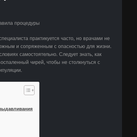
ециалиста практикуется часто, но врачами не
ложным и сопряженным с опасностью для жизни.
ловиях самостоятельно. Следует знать, как
оспаленный чирей, чтобы не столкнуться с
ипуляции.
л
 выдавливания