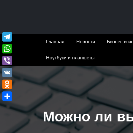
Перейти
к
содержимому
Главная
Новости
Бизнес и и
Telegram
Ноутбуки и планшеты
WhatsApp
Viber
VK
Odnoklassniki
Отправить
Можно ли в