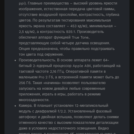
ppi). Главные преимущества – высокий уровень яркости
изображения, естественная передача цветовой гаммы,
отсутствие воздушной прослойки, контрастность, глубина
цветов. По результатам тестирования максимальная
яркость экрана составляет – 453 кд/м2, минимальная –
2,5 кд/м2, а контрастность 935:1. Производитель
обеспечил аппарат функцией True Tone,
представляющую собой четыре датчика освещения.
Опция предназначена, чтобы правильно подстраивать
тон цвета под окружение.
Производительность. В основе аппарата лежит 64-
битный 2-ядерный процессор Apple A9X, работающий на
тактовой частоте 2,16 ГГц. Оперативной памяти в
маленьком Pro 2 Гб, а встроенной памяти может быть до
256 Гб. Такая «начинка» позволяет пользователю
запускать на новом девайсе любые современные
приложения, играть в игры, работать в режиме
многозадачности.
Камера. В планшет установлен 12-мегапиксельный
модуль с диафрагмой f/2.2. Установленный фазовый
автофокус и двойная вспышка, позволяют делать снимки
отменного качество с высоким показателем детализации
даже в условиях недостаточного освещения. Видео
можно писать в разрешении 4К, замедленная съемка в