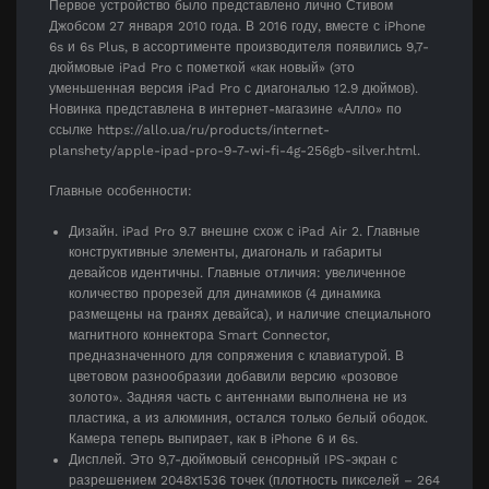
Первое устройство было представлено лично Стивом
Джобсом 27 января 2010 года. В 2016 году, вместе с iPhone
6s и 6s Plus, в ассортименте производителя появились 9,7-
дюймовые iPad Pro с пометкой «как новый» (это
уменьшенная версия iPad Pro с диагональю 12.9 дюймов).
Новинка представлена в интернет-магазине «Алло» по
ссылке https://allo.ua/ru/products/internet-
planshety/apple-ipad-pro-9-7-wi-fi-4g-256gb-silver.html.
Главные особенности:
Дизайн. iPad Pro 9.7 внешне схож с iPad Air 2. Главные
конструктивные элементы, диагональ и габариты
девайсов идентичны. Главные отличия: увеличенное
количество прорезей для динамиков (4 динамика
размещены на гранях девайса), и наличие специального
магнитного коннектора Smart Connector,
предназначенного для сопряжения с клавиатурой. В
цветовом разнообразии добавили версию «розовое
золото». Задняя часть с антеннами выполнена не из
пластика, а из алюминия, остался только белый ободок.
Камера теперь выпирает, как в iPhone 6 и 6s.
Дисплей. Это 9,7-дюймовый сенсорный IPS-экран с
разрешением 2048х1536 точек (плотность пикселей – 264