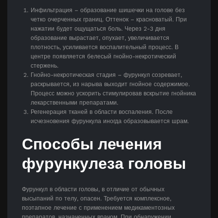
Инфильтрация – образование шишечки на голове без
четко очерченных границ. Оттенок – красноватый. При
нажатии будет ощущаться боль. Через 2-3 дня
образование вырастает, опухает, увеличивается
плотность, усиливается воспалительный процесс. В
центре появляется белесый гнойно-некротический
стержень.
Гнойно-некротическая стадия – фурункул созревает,
раскрывается, из нарыва выходит гнойное содержимое.
Процесс можно ускорить стимулировав вскрытие гнойника
лекарственными препаратами.
Регенерация тканей в области воспаления. После
исчезновения фурункула иногда образовывается шрам.
Способы лечения
фурункулеза головы
Фурункул в области головы, в отличие от обычных
высыпаний по телу, опасен. Требуется комплексное,
поэтапное лечение с применением медикаментозных
препаратов, назначенных врачом. При обнаружении