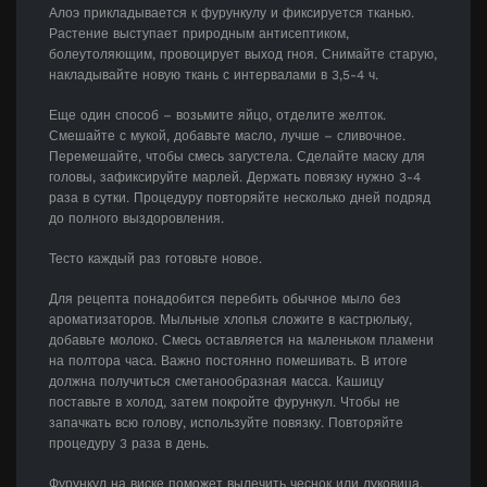
Алоэ прикладывается к фурункулу и фиксируется тканью.
Растение выступает природным антисептиком,
болеутоляющим, провоцирует выход гноя. Снимайте старую,
накладывайте новую ткань с интервалами в 3,5-4 ч.
Еще один способ – возьмите яйцо, отделите желток.
Смешайте с мукой, добавьте масло, лучше – сливочное.
Перемешайте, чтобы смесь загустела. Сделайте маску для
головы, зафиксируйте марлей. Держать повязку нужно 3-4
раза в сутки. Процедуру повторяйте несколько дней подряд
до полного выздоровления.
Тесто каждый раз готовьте новое.
Для рецепта понадобится перебить обычное мыло без
ароматизаторов. Мыльные хлопья сложите в кастрюльку,
добавьте молоко. Смесь оставляется на маленьком пламени
на полтора часа. Важно постоянно помешивать. В итоге
должна получиться сметанообразная масса. Кашицу
поставьте в холод, затем покройте фурункул. Чтобы не
запачкать всю голову, используйте повязку. Повторяйте
процедуру 3 раза в день.
Фурункул на виске поможет вылечить чеснок или луковица.