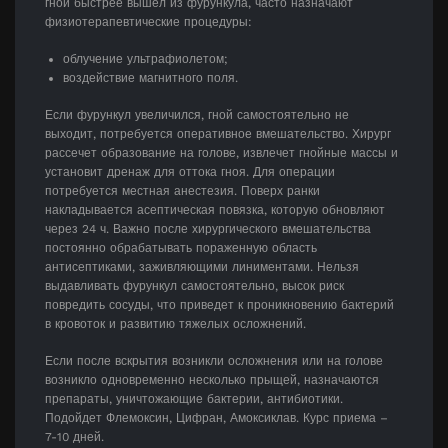
гной быстрее вышел из фурункула, часто назначают
физиотерапевтические процедуры:
облучение ультрафиолетом;
воздействие магнитного поля.
Если фурункул увеличился, гной самостоятельно не
выходит, потребуется оперативное вмешательство. Хирург
рассечет образование на голове, извлечет гнойные массы и
установит дренаж для оттока гноя. Для операции
потребуется местная анестезия. Поверх ранки
накладывается асептическая повязка, которую обновляют
через 24 ч. Важно после хирургического вмешательства
постоянно обрабатывать пораженную область
антисептиками, заживляющими линиментами. Нельзя
выдавливать фурункул самостоятельно, высок риск
повредить сосуды, что приведет к проникновению бактерий
в кровоток и развитию тяжелых осложнений.
Если после вскрытия возникли осложнения или на голове
возникло одновременно несколько прыщей, назначаются
препараты, уничтожающие бактерии, антибиотики.
Подойдет Флемоксин, Цифран, Амоксиклав. Курс приема –
7-10 дней.