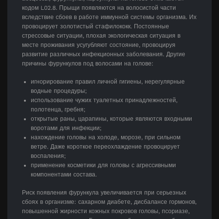
кодом L02.8. Прыщи появляются на волосистой части
вследствие сбоев в работе иммунной системы организма. Их
провоцирует золотистый стафилококк. Постоянные
стрессовые ситуации, плохая экологическая ситуация в
месте проживания усугубляют состояние, провоцируя
развитие различных инфекционных заболевания. Другие
причины фурункулов под волосами на голове:
игнорирование правил личной гигиены, нерегулярные
водные процедуры;
использование чужих туалетных принадлежностей,
полотенца, гребня;
открытые раны, царапины, которые являются входными
воротами для инфекции;
нахождение головы на холоде, морозе, при сильном
ветре. Даже короткое переохлаждение провоцирует
воспаления;
применение косметики для головы с агрессивными
компонентами состава.
Риск появления фурункула увеличивается при серьезных
сбоях в организме: сахарном диабете, дисбалансе гормонов,
повышенной жирности кожных покровов головы, псориазе,