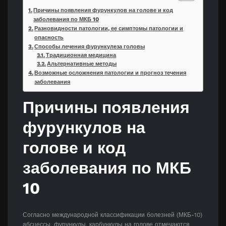
Причины появления фурункулов на голове и код
заболевания по МКБ 10
Разновидности патологии, ее симптомы патологии и
опасность
Способы лечения фурункулеза головы
Традиционная медицина
Альтернативные методы
Возможные осложнения патологии и прогноз течения
заболевания
Причины появления
фурункулов на
голове и код
заболевания по МКБ
10
Согласно международной классификации болезней (МКБ-10)
абсцессы, фурункулы, карбункулы на голове отмечаются