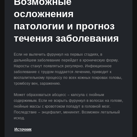
Возможные
осложнения
патологии и прогноз
течения заболевания
Если не вылечить фурункул на первых стадиях, в
дальнейшем заболевание перейдет в хроническую форму.
Наросты станут появляться регулярно. Инфекционное
заболевание с трудом поддается лечению, приводит к
воспалительному процессу по всех кожных покровах головы,
тромбозу вен, заражению.
Может образоваться абсцесс – капсула с гнойным
содержимым. Если не вскрыть фурункул в волосах на голове,
гнойные массы с кровотоком попадут в головной мозг.
Последствие – энцефалит, менингит. Возможен летальный
исход.
Источник