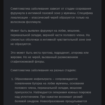
Симптоматика заболевания зависит от стадии созревания
фурункула в интимной паховой зоне у мужчины. Специфика
локализации – классический чирей образуется только на
волосяном фолликуле.
Может быть выявлен фурункул на лобке, мошонке,
перианальной складке, верхней части полового члена. На
слизистых оболочках в интимной чувствительной зоне они
не образуются.
Это может быть киста протока, гидраденит, атерома или
жировик. Но не чирей, вызванный размножением
стафилококковой флоры.
Симптоматика заболевания на разных стадиях:
Образование инфильтрата – сопровождается
появлением бугорка на лобке мужчины, основании
полового члена, перианальной складки, мошонке
припухлости. Наблюдается гиперемия кожных покровов
над уплотнением. При нажатии возникает резкий
болевой синдром. Новообразование прощупывается