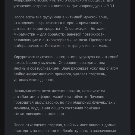
купированию воспалительного обширного процесса. Для
ускорения созревания показаны физиопроцедуры – УВЧ.
После вскрытия фурункула в интимной мужской зоне,
отхождения некротического стержня применяются
антисептические средства – Хлоргексидин, Бетадин,
Мирамистин – для обработки раневой поверхности,
заживляющие и антибактериальные мази. Препаратом
выбора является Левомеколь, тетрациклиновая мазь.
Хирургическое лечение – вскрытие фурункула на интимной
паховой зоне у мужчины. Операция проводится под
местным обезболиванием. Врач рассекает кожу над очагом
гнойно-некротического процесса, удаляет стержень,
устанавливает дренаж.
Накладывается асептическая повязка, назначаются
антибиотики в форме мазей или таблеток. Лечение
проводится амбулаторно, но при обширных фурункулах у
мужчины, ухудшении общего состояния показана
госпитализация в стационар.
После отхождения стержня, гнойных масс пациент должен
приходить на перевязки и обработку раны в назначенные