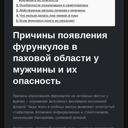
мужчины и их опасность
Особенности локализации и симптоматика
Действенные методы лечения у мужчины
Что нельзя делать при чириях в паху
Если фурункул долго не проходит
Причины появления
фурункулов в
паховой области у
мужчины и их
опасность
Причина образования фурункулов на интимных местах у
мужчин – поражение волосяного фолликула патогенной
флорой. Чаще всего в гнойных массах выявляют золотистый
стафилококк. Возможно инфицирование и стрептококком,
пиогенными бактериями, грибковой флорой.