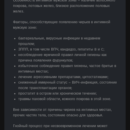
Особенность интимной мужской зоны – наличие волосяного
покрова, потовых желез, близкое расположение половых
желез.
Факторы, способствующие появлению чирьев в интимной
мужскую зоне:
бактериальные, вирусные инфекции в недавнем
прошлом;
ЗППП, в том числе ВПЧ, кандидоз, гепатиты B и C;
несоблюдение мужчиной правил личной гигиены как
причина появления фурункулов;
избыточное соблюдение правил гигиены, частое бритье в
интимных местах;
лечение агрессивными препаратами, цитостатиками;
сниженный иммунный статус – ВИЧ-инфекция, состояние
после трансплантации органов;
простатит в остром или хроническом течении;
травмы паховой области, кожного покрова в этой зоне.
Вне зависимости от причины чириев на интимных местах,
прочих частях тела, состояние опасно для здоровья.
Гнойный процесс при несвоевременном лечении может