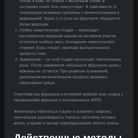
только в коже, не спаяно с мышечным слоем. В
состоянии покоя боль присутствует. В зависимости от
локализации возможны проблемы с мочеиспусканием и
дефекацией. Через 3–5 суток на фурункуле образуется
белая верхушка.
Гнойно-некротическая стадия – происходит
расплавление верхушки нарыва на интимном участке,
истечение гнойных масс, отхождение некротического
стержня. Боль стихает, признаки воспалительного
процесса тоже.
Заживление – на этой стадии происходит эпителизация
раны. После заживления небольшого фурункула шрам у
мужчины не остается. При развитии осложнений,
длительном воспалительном процессе возможно
образование рубца.
Симптоматика фурункула в интимной мужской зоне сходна с
проявлениями вирусных и бактериальных ЗППП.
Желательно обратиться к врачу и исключить сифилис,
генитальную разновидность герпеса, патологии потовых
желез, атерому и прочие новообразования любого генеза.
Действенные методы