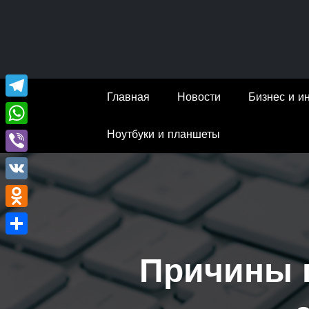
Перейти
к
содержимому
Главная
Новости
Бизнес и и
Telegram
Ноутбуки и планшеты
WhatsApp
Viber
VK
Odnoklassniki
Отправить
Причины 