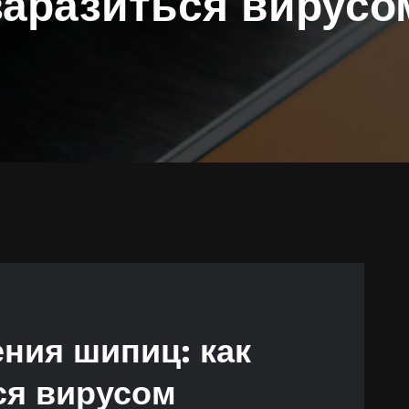
заразиться вирусо
ния шипиц: как
ся вирусом