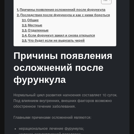
Причины появления осложнений после фурункула
Последствия после фурункула и как с ними бороться
Общие
Местные
Отдаленные
Если фурункул зажил и снова открылся
Что будет если не вырезать чирей
Причины появления
осложнений после
фурункула
Нормальный цикл развития нагноения составляет 10 суток.
Под влиянием внутренних, внешних факторов возможно
обостренное течение заболевания.
Главными причинами осложнений являются:
нерациональное лечение фурункула;