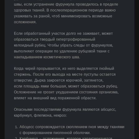
швы, если устранение фурункула проводилось в пределе
здоровых тканей. В послеоперационном периоде важно
ухаживать за раной, чтоб минимизировать возможные
осложнения.
Если обработанный участок долго не заживает, может
образоваться твердый гипертрофированный
келоидный рубец. Чтобы убрать следы от фурункулов,
выполняют операции по удалению рубцовой ткани с
накладыванием косметического шва.
Когда чирей прорывается, из него выделяется гнойный
стержень. После его выхода на месте пустулы остается
отверстие. Дырка закроется корочкой, затянется,
если площадь ямки большая, может образоваться рубец.
Осложнение не грозит ухудшением состояния организма,
влияет на внешний вид пораженной обрасти.
Опасными последствиями фурункула являются абсцесс,
карбункул, флегмона, некроз:
Абсцесс сопровождается скоплением гноя между тканями
с формированием пиогенной оболочки.
Карбункул – осложнение, которое характеризуется