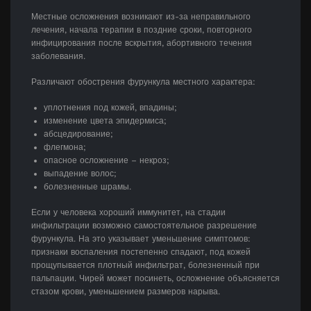
Местные осложнения возникают из-за неправильного
лечения, начала терапии в поздние сроки, повторного
инфицирования после вскрытия, абортивного течения
заболевания.
Различают обострения фурункула местного характера:
уплотнения под кожей, впадины;
изменение цвета эпидермиса;
абсцедирование;
флегмона;
опасное осложнение – некроз;
выпадение волос;
болезненные шрамы.
Если у человека хороший иммунитет, на стадии
инфильтрации возможно самостоятельное разрешение
фурункула. На это указывает уменьшение симптомов:
признаки воспаления постепенно спадают, под кожей
прощупывается плотный инфильтрат, болезненный при
пальпации. Чирей может посинеть, осложнение объясняется
стазом крови, уменьшением размеров нарыва.