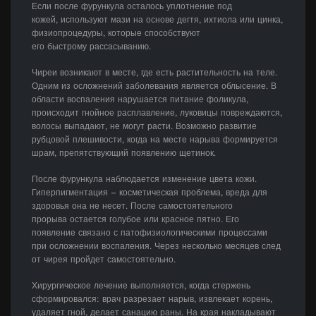
Если после фурункула осталось уплотнение под
кожей, используют мази на основе дегтя, ихтиола или цинка,
физиопроцедуры, которые способствуют
его быстрому рассасыванию.
Чиреи возникают в месте, где есть растительность на теле.
Одним из осложнений заболевания является облысение. В
области воспаления нарушается питание фоликула,
происходит гнойное расплавление, луковицы повреждаются,
волосы выпадают, не могут расти. Возможно развитие
рубцовой плешивости, когда на месте нарыва формируется
шрам, препятствующий появлению щетинок.
После фурункула наблюдается изменение цвета кожи.
Гиперпигментация – косметическая проблема, вреда для
здоровья она не несет. После самостоятельного
прорыва остается голубое или красное пятно. Его
появление связано с патофизиологическими процессами
при осложнении воспаления. Через несколько месяцев след
от чирея пройдет самостоятельно.
Хирургическое лечение выполняется, когда стержень
сформировался: врач разрезает нарыв, извлекает корень,
удаляет гной, делает санацию раны. На края накладывают