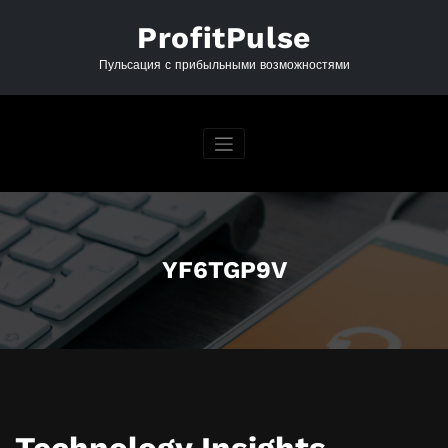
Перейти
к
ProfitPulse
содержимому
Пульсация с прибыльными возможностями
YF6TGP9V