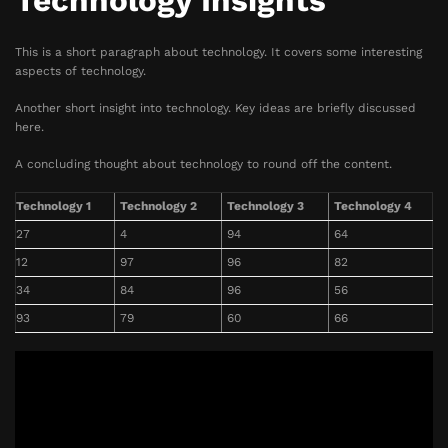
Technology Insights
This is a short paragraph about technology. It covers some interesting
aspects of technology.
Another short insight into technology. Key ideas are briefly discussed
here.
A concluding thought about technology to round off the content.
Technology 1
Technology 2
Technology 3
Technology 4
27
4
94
64
12
97
96
82
34
84
96
56
93
79
60
66