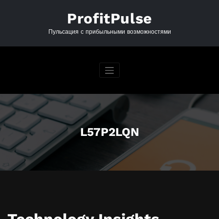
Перейти
к
ProfitPulse
содержимому
Пульсация с прибыльными возможностями
L57P2LQN