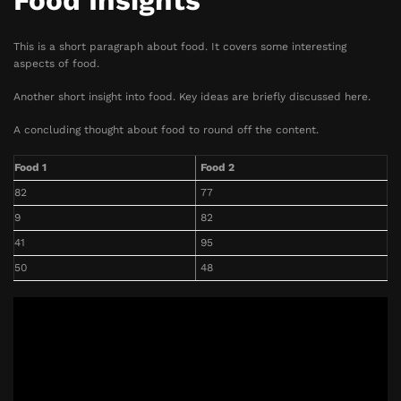
Food Insights
This is a short paragraph about food. It covers some interesting
aspects of food.
Another short insight into food. Key ideas are briefly discussed here.
A concluding thought about food to round off the content.
Food 1
Food 2
82
77
9
82
41
95
50
48