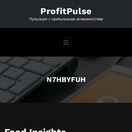
Перейти
к
ProfitPulse
содержимому
Пульсация с прибыльными возможностями
N7HBYFUH