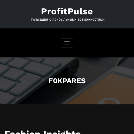
Перейти
к
ProfitPulse
содержимому
Пульсация с прибыльными возможностями
F0KPARES