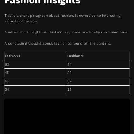
Fashion Insights
This is a short paragraph about fashion. It covers some interesting
aspects of fashion.
Another short insight into fashion. Key ideas are briefly discussed here.
A concluding thought about fashion to round off the content.
Fashion 1
Fashion 2
60
47
47
90
18
62
54
93