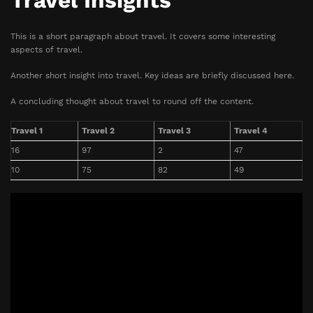
Travel Insights
This is a short paragraph about travel. It covers some interesting
aspects of travel.
Another short insight into travel. Key ideas are briefly discussed here.
A concluding thought about travel to round off the content.
Travel 1
Travel 2
Travel 3
Travel 4
16
97
2
47
10
75
82
49