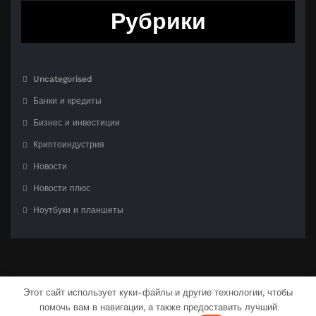
Рубрики
Uncategorised
Банки и кредиты
Бизнес и инвестиции
Криптоиндустрия
Новости
Новости плюс
Ноутбуки и планшеты
Этот сайт использует куки-файлы и другие технологии, чтобы
помочь вам в навигации, а также предоставить лучший
С гордостью созлано на
WordPress
| Тема:
CloudPress Dark
от