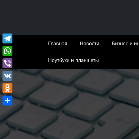
Перейти
к
содержимому
Главная
Новости
Бизнес и и
Telegram
Ноутбуки и планшеты
WhatsApp
Viber
VK
Odnoklassniki
Отправить