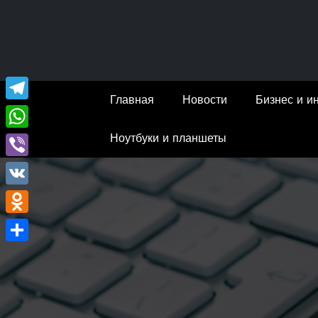
Перейти
к
содержимому
Главная
Новости
Бизнес и и
Telegram
Ноутбуки и планшеты
WhatsApp
Viber
VK
Odnoklassniki
Отправить