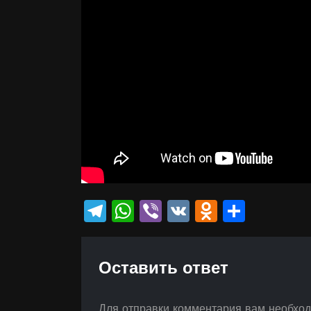
Telegram
WhatsApp
Viber
VK
Odnokla
Отпр
Оставить ответ
Для отправки комментария вам необхо