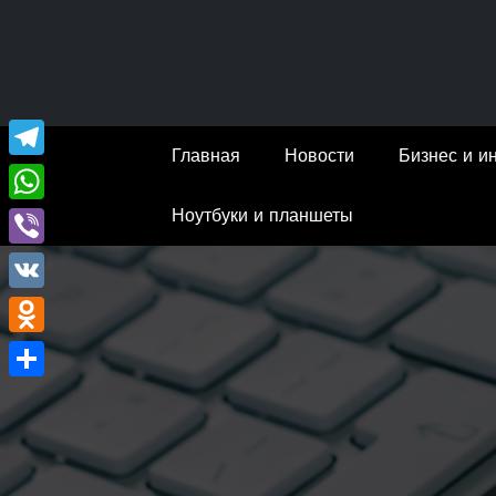
Перейти
к
содержимому
Главная
Новости
Бизнес и и
Telegram
Ноутбуки и планшеты
WhatsApp
Viber
VK
Odnoklassniki
Отправить