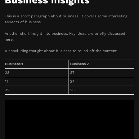
Business Insights
This is a short paragraph about business. It covers some interesting
aspects of business.
Another short insight into business. Key ideas are briefly discussed
here.
A concluding thought about business to round off the content.
Business 1
Business 2
28
37
11
24
32
26