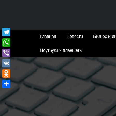
Перейти
к
содержимому
Главная
Новости
Бизнес и и
Telegram
Ноутбуки и планшеты
WhatsApp
Viber
VK
Odnoklassniki
Отправить