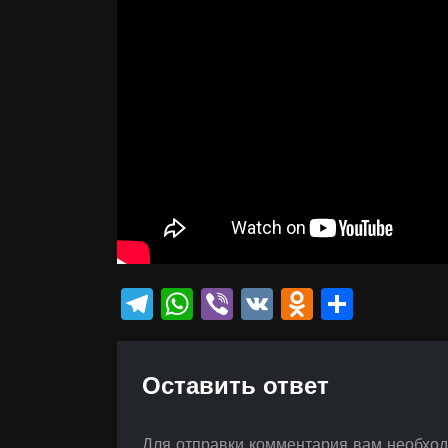
Telegram
WhatsApp
Viber
VK
Odnokla
Отпр
Оставить ответ
Для отправки комментария вам необхо