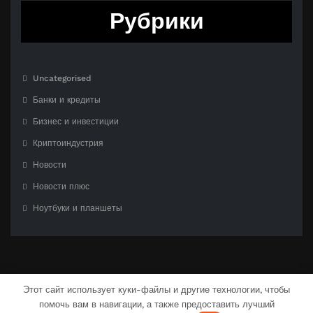
Рубрики
Uncategorised
Банки и кредиты
Бизнес и инвестиции
Криптоиндустрия
Новости
Новости плюс
Ноутбуки и планшеты
Этот сайт использует куки-файлы и другие технологии, чтобы
помочь вам в навигации, а также предоставить лучший
С гордостью созлано на
WordPress
| Тема:
CloudPress Dark
от