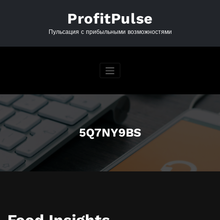
Перейти
к
ProfitPulse
содержимому
Пульсация с прибыльными возможностями
5Q7NY9BS