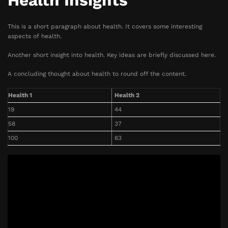
Health Insights
This is a short paragraph about health. It covers some interesting
aspects of health.
Another short insight into health. Key ideas are briefly discussed here.
A concluding thought about health to round off the content.
Health 1
Health 2
19
44
58
37
100
63