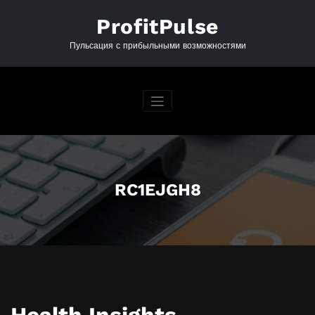
Перейти
к
ProfitPulse
содержимому
Пульсация с прибыльными возможностями
RC1EJGH8