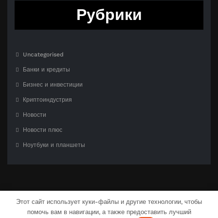
Рубрики
Uncategorised
Банки и кредиты
Бизнес и инвестиции
Криптоиндустрия
Новости
Новости плюс
Ноутбуки и планшеты
Этот сайт использует куки-файлы и другие технологии, чтобы
помочь вам в навигации, а также предоставить лучший
С гордостью созлано на
WordPress
| Тема:
CloudPress Dark
от