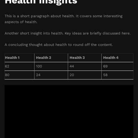
Health Insights
This is a short paragraph about health. It covers some interesting
aspects of health.
Another short insight into health. Key ideas are briefly discussed here.
A concluding thought about health to round off the content.
Health 1
Health 2
Health 3
Health 4
62
100
44
69
80
24
20
58