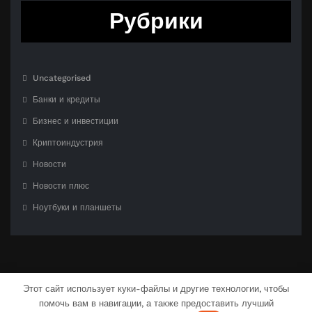
Рубрики
Uncategorised
Банки и кредиты
Бизнес и инвестиции
Криптоиндустрия
Новости
Новости плюс
Ноутбуки и планшеты
Этот сайт использует куки-файлы и другие технологии, чтобы
помочь вам в навигации, а также предоставить лучший
С гордостью созлано на
WordPress
| Тема:
CloudPress Dark
от