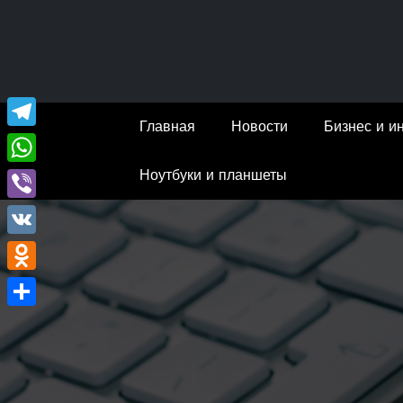
Перейти
к
содержимому
Главная
Новости
Бизнес и и
Telegram
Ноутбуки и планшеты
WhatsApp
Viber
VK
Odnoklassniki
Отправить