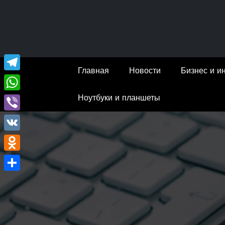
Перейти
к
содержимому
Главная
Новости
Бизнес и и
Telegram
Ноутбуки и планшеты
WhatsApp
Viber
VK
Odnoklassniki
Отправить