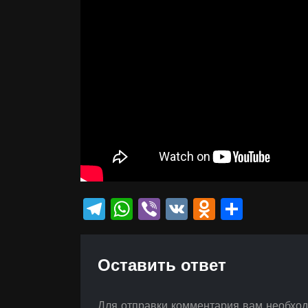
Telegram
WhatsApp
Viber
VK
Odnokla
Отпр
Оставить ответ
Для отправки комментария вам необхо