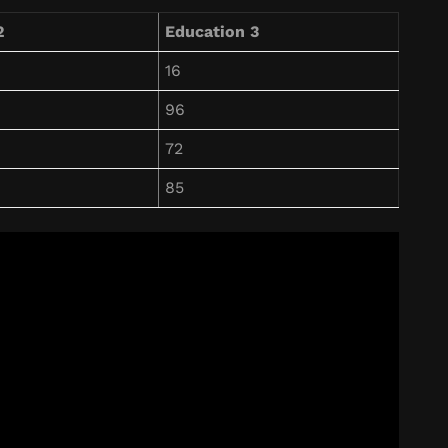
2
Education 3
16
96
72
85