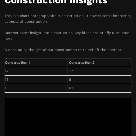
Construction Insights
This is a short paragraph about construction. It covers some interesting
aspects of construction.
Another short insight into construction. Key ideas are briefly discussed
here.
A concluding thought about construction to round off the content.
Construction 1
Construction 2
12
77
13
8
1
63