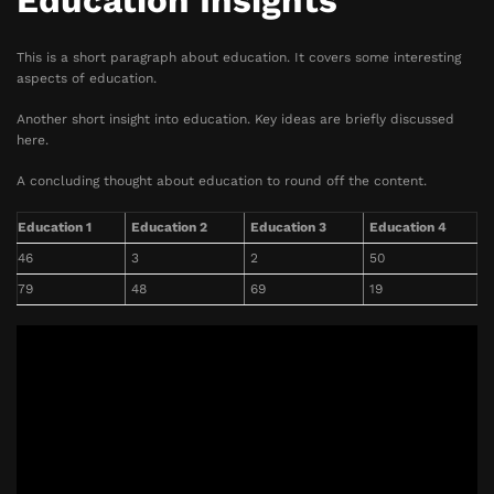
Education Insights
This is a short paragraph about education. It covers some interesting
aspects of education.
Another short insight into education. Key ideas are briefly discussed
here.
A concluding thought about education to round off the content.
Education 1
Education 2
Education 3
Education 4
46
3
2
50
79
48
69
19