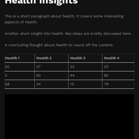
Health Insights
This is a short paragraph about health. It covers some interesting
aspects of health.
Another short insight into health. Key ideas are briefly discussed here.
A concluding thought about health to round off the content.
Health 1
Health 2
Health 3
Health 4
20
37
32
23
3
63
44
85
58
24
13
79