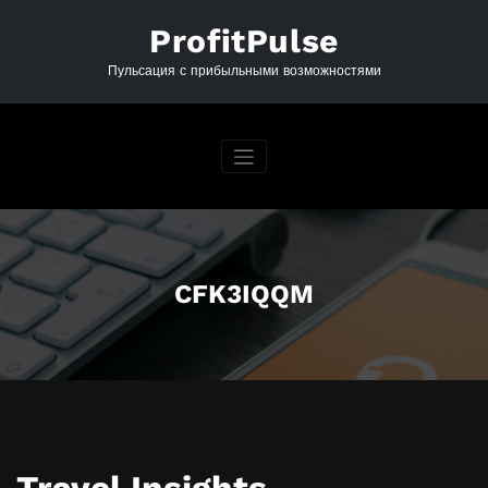
Перейти
к
ProfitPulse
содержимому
Пульсация с прибыльными возможностями
CFK3IQQM