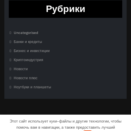
Рубрики
Uncategorised
Банки и кредиты
Бизнес и инвестиции
Криптоиндустрия
Новости
Новости плюс
Ноутбуки и планшеты
Этот сайт использует куки-файлы и другие технологии, чтобы
помочь вам в навигации, а также предоставить лучший
С гордостью созлано на
WordPress
| Тема:
CloudPress Dark
от