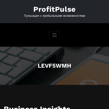
Перейти
к
ProfitPulse
содержимому
Пульсация с прибыльными возможностями
LEVF5WMH