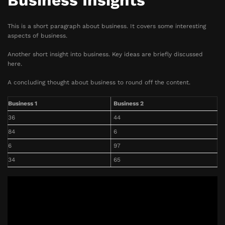
Business Insights
This is a short paragraph about business. It covers some interesting
aspects of business.
Another short insight into business. Key ideas are briefly discussed
here.
A concluding thought about business to round off the content.
Business 1
Business 2
36
44
84
6
6
97
34
65