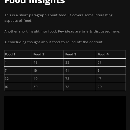
Food Insights
This is a short paragraph about food. It covers some interesting
aspects of food.
Another short insight into food. Key ideas are briefly discussed here.
A concluding thought about food to round off the content.
Food 1
Food 2
Food 3
Food 4
4
43
22
51
7
19
41
6
32
40
73
47
10
50
73
20