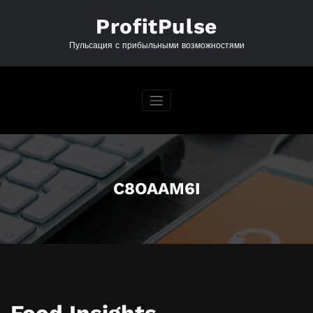
Перейти
к
ProfitPulse
содержимому
Пульсация с прибыльными возможностями
C8OAAM6I