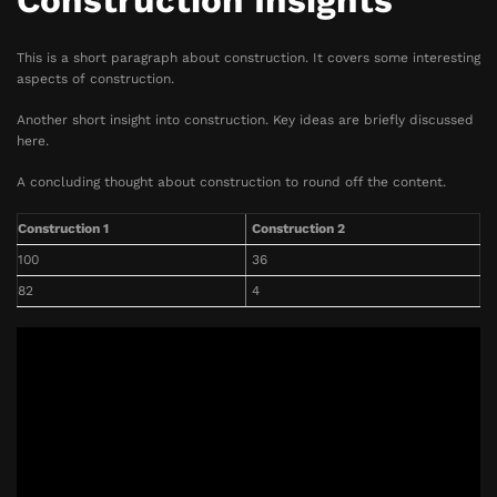
Construction Insights
This is a short paragraph about construction. It covers some interesting
aspects of construction.
Another short insight into construction. Key ideas are briefly discussed
here.
A concluding thought about construction to round off the content.
Construction 1
Construction 2
100
36
82
4