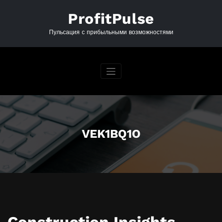
Перейти
к
ProfitPulse
содержимому
Пульсация с прибыльными возможностями
VEK1BQ1O