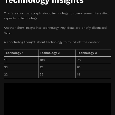
Technology Insights
This is a short paragraph about technology. It covers some interesting
aspects of technology.
Another short insight into technology. Key ideas are briefly discussed
here.
A concluding thought about technology to round off the content.
Technology 1
Technology 2
Technology 3
15
100
78
33
12
83
22
55
18