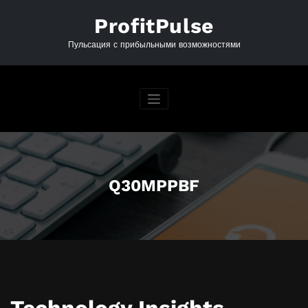
Перейти
к
ProfitPulse
содержимому
Пульсация с прибыльными возможностями
Q30MPPBF