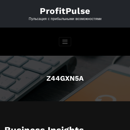
Перейти
к
ProfitPulse
содержимому
Пульсация с прибыльными возможностями
Z44GXN5A