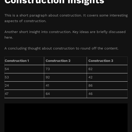
Construction Insights
This is a short paragraph about construction. It covers some interesting
aspects of construction.
Another short insight into construction. Key ideas are briefly discussed
here.
A concluding thought about construction to round off the content.
Construction 1
Construction 2
Construction 3
54
73
62
53
92
42
24
41
86
47
64
46