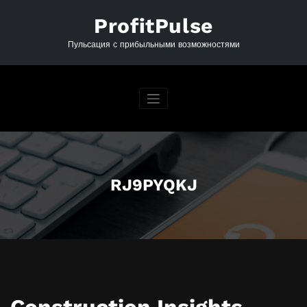
Перейти
к
ProfitPulse
содержимому
Пульсация с прибыльными возможностями
RJ9PYQKJ