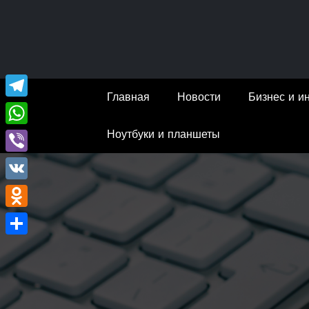
Перейти
к
содержимому
Главная
Новости
Бизнес и и
Telegram
Ноутбуки и планшеты
WhatsApp
Viber
VK
Odnoklassniki
Отправить