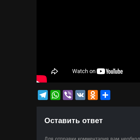
Telegram
WhatsApp
Viber
VK
Odnokla
Отпр
Оставить ответ
Для отправки комментария вам необхо