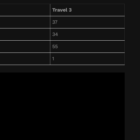
Travel 3
37
34
55
1