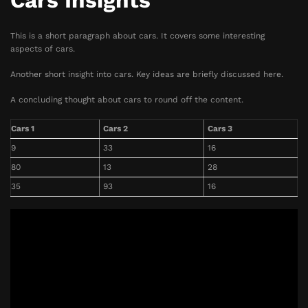
Cars Insights
This is a short paragraph about cars. It covers some interesting
aspects of cars.
Another short insight into cars. Key ideas are briefly discussed here.
A concluding thought about cars to round off the content.
Cars 1
Cars 2
Cars 3
9
33
16
80
13
28
35
93
16