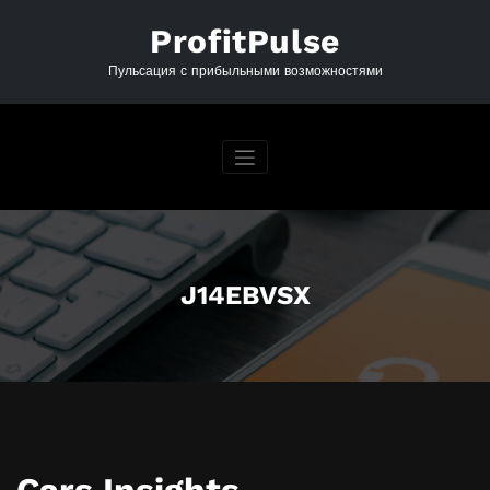
Перейти
к
ProfitPulse
содержимому
Пульсация с прибыльными возможностями
J14EBVSX