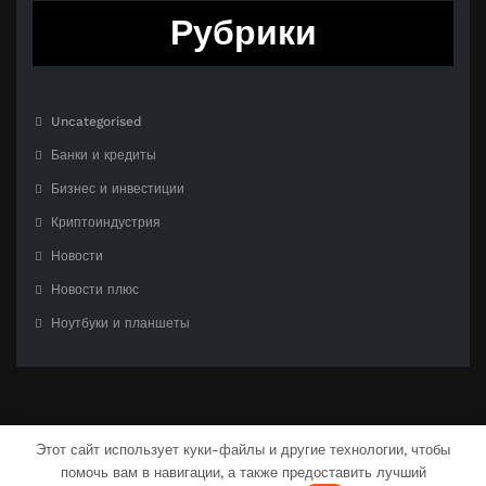
Рубрики
Uncategorised
Банки и кредиты
Бизнес и инвестиции
Криптоиндустрия
Новости
Новости плюс
Ноутбуки и планшеты
Этот сайт использует куки-файлы и другие технологии, чтобы
помочь вам в навигации, а также предоставить лучший
С гордостью созлано на
WordPress
| Тема:
CloudPress Dark
от