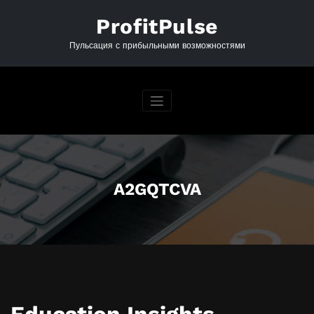
Перейти
к
ProfitPulse
содержимому
Пульсация с прибыльными возможностями
A2GQTCVA