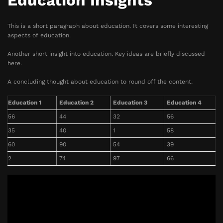
Education Insights
This is a short paragraph about education. It covers some interesting
aspects of education.
Another short insight into education. Key ideas are briefly discussed
here.
A concluding thought about education to round off the content.
Education 1
Education 2
Education 3
Education 4
56
44
32
56
35
40
1
58
60
90
54
39
2
74
97
66