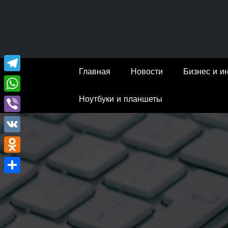
Перейти
к
содержимому
Главная
Новости
Бизнес и и
Telegram
Ноутбуки и планшеты
WhatsApp
Viber
VK
Odnoklassniki
Отправить