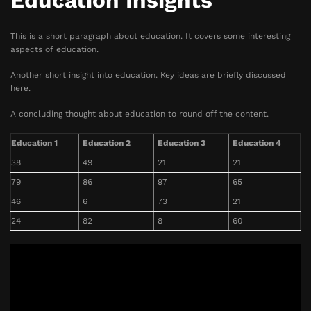
Education Insights
This is a short paragraph about education. It covers some interesting
aspects of education.
Another short insight into education. Key ideas are briefly discussed
here.
A concluding thought about education to round off the content.
Education 1
Education 2
Education 3
Education 4
38
49
21
21
79
86
97
65
46
6
73
21
24
82
8
60